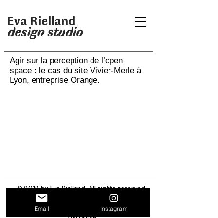
Eva Rielland
design studio
Agir sur la perception de l’open
space : le cas du site Vivier-Merle à
Lyon, entreprise Orange.
© 2019 by Eva Rielland. All rights reserved.
Fonts : « Faune, Alice Savoie / Cnap » &
Email
Instagram
Helvetica