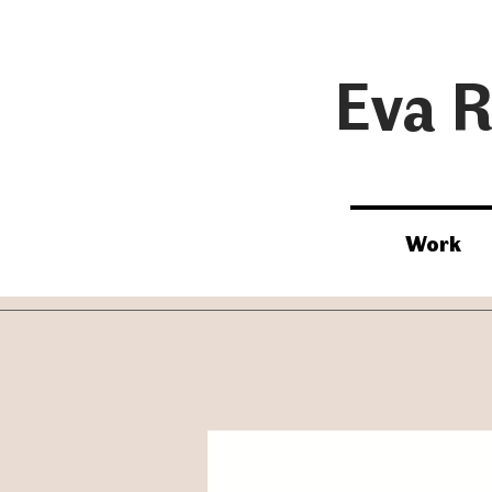
Eva R
Work