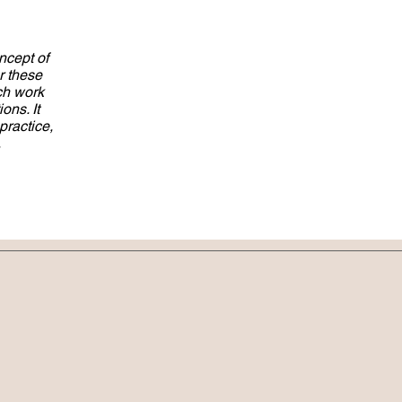
ncept of
r these
arch work
ons. It
practice,
.